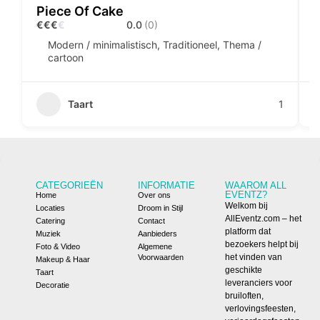
Piece Of Cake
B
€
€
€
€
0.0
(0)
Modern / minimalistisch, Traditioneel, Thema /
cartoon
Taart
1
CATEGORIEËN
INFORMATIE
WAAROM ALL
EVENTZ?
Home
Over ons
Welkom bij
Locaties
Droom in Stijl
AllEventz.com – het
Catering
Contact
platform dat
Muziek
Aanbieders
bezoekers helpt bij
Foto & Video
Algemene
het vinden van
Voorwaarden
Makeup & Haar
geschikte
Taart
leveranciers voor
Decoratie
bruiloften,
verlovingsfeesten,